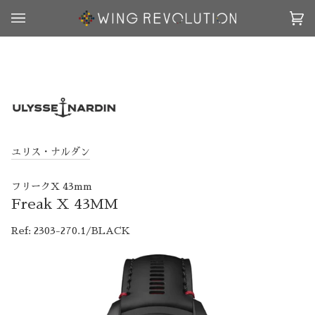
ス
キ
カ
(0
ッ
ー
プ
ト
す
る
ユリス・ナルダン
フリークX 43mm
Freak X 43MM
Ref: 2303-270.1/BLACK