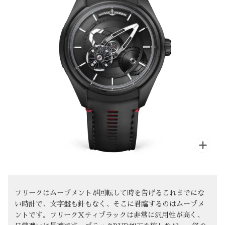
拡大
フリークはムーブメントが回転して時を告げるこれまでにな
い時計で、文字盤も針もなく、そこに君臨するのはムーブメ
ントです。フリークXティブラックは非常に汎用性が高く、