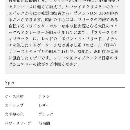
日常遣いに最適です。ブラックPVD加工を施した43mm径の
チタンケースは軽くて頑丈で、サファイアクリスタルのケー
スバックからは自社製自動巻きムーブメントUN-230を眺め
ることができます。時計の中心には、フリークの特徴である
自転するフライング・カルーセルの動力源となる大径のユニ
ークなオシレーターが組み込まれています。「フリークXテ
ィブラック」は、レッドの「ポワン・ド・ブリッド」ステッ
チを施したアリゲーターまたは透かし彫りのビール（仔牛）
レザーストラップとの組み合わせで、機能性、汎用性が見事
に融合したモデルです。フリークXティブラックで日常のラ
グジュアリーの歓びをご体験ください。
Spec
ケース素材
チタン
ストラップ
レザー
文字盤の色
ブラック
パワーリザーブ
72時間