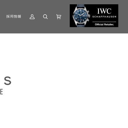
採用情報
マ
Search
カ
(0)
イ
ー
ア
ト
カ
ウ
ン
ト