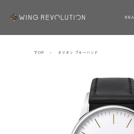
ス
キ
ッ
BR
プ
す
る
TOP
›
オリオン ブルーハンド