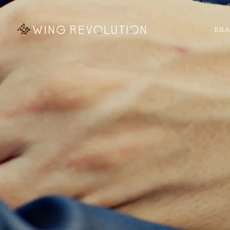
ス
キ
ッ
BR
プ
す
る