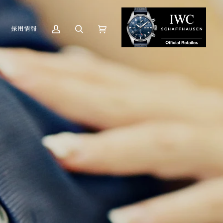
採用情報
マ
Search
カ
(0)
イ
ー
ア
ト
カ
ウ
ン
ト