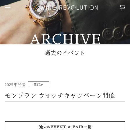
ス
キ
カ
(0
ッ
ー
プ
ト
す
る
ARCHIVE
過去のイベント
2023年開催
金沢店
モンブラン ウォッチキャンペーン開催
過去のEVENT & FAIR一覧